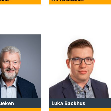
Lueken
Luka Backhus