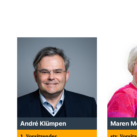
André Klümpen
Maren M
1. Vorsitzender
stv. Vorsit