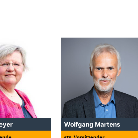
eyer
Wolfgang Martens
zende
stv. Vorsitzender