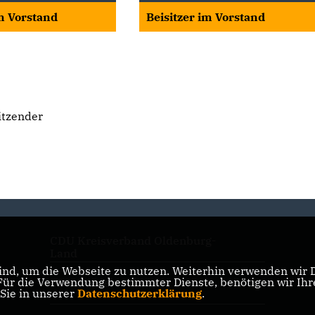
im Vorstand
Beisitzer im Vorstand
itzender
CDU Kreisverband Oldenburg-
Land
nd, um die Webseite zu nutzen. Weiterhin verwenden wir Di
r die Verwendung bestimmter Dienste, benötigen wir Ihre 
CDU Niedersachsen
 Sie in unserer
Datenschutzerklärung
.